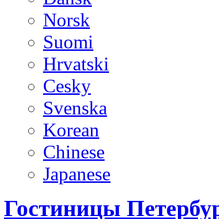
Norsk
Suomi
Hrvatski
Cesky
Svenska
Korean
Chinese
Japanese
Гостиницы Петербур