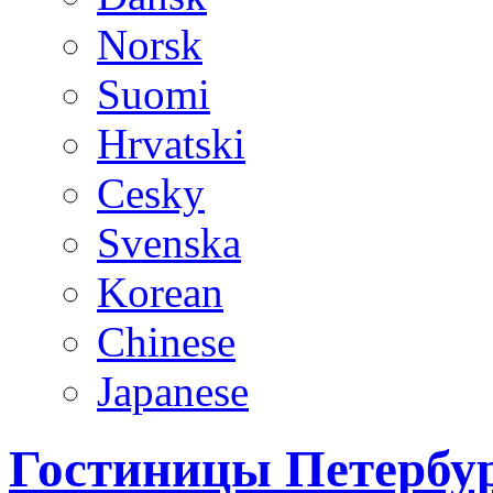
Norsk
Suomi
Hrvatski
Cesky
Svenska
Korean
Chinese
Japanese
Гостиницы Петербур