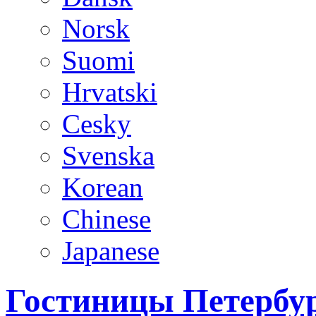
Norsk
Suomi
Hrvatski
Cesky
Svenska
Korean
Chinese
Japanese
Гостиницы Петербур