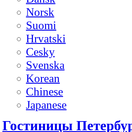
Norsk
Suomi
Hrvatski
Cesky
Svenska
Korean
Chinese
Japanese
Гостиницы Петербур