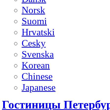
Norsk
Suomi
Hrvatski
Cesky
Svenska
Korean
Chinese
Japanese
Гостиницы Петербур