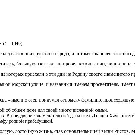
1767—1846).
на для сознания русского народа, и потому так ценен этот объ
етитель, большую часть жизни провел в эмиграции, по причине 
 из которых приехали в эти дни на Родину своего знаменитого п
ьшой Морской улице, и названный именем просветителя, имеет 
а – именно отец придумал отпрыску фамилию, происходящую от
той об общем доме для своей многочисленной семьи.
ов. В преддверие знаменательной даты отель Герцен Хаус посет
Амфу родной прабабушкой.
олгую, достойную жизнь, став основательницей ветви Ристов, М