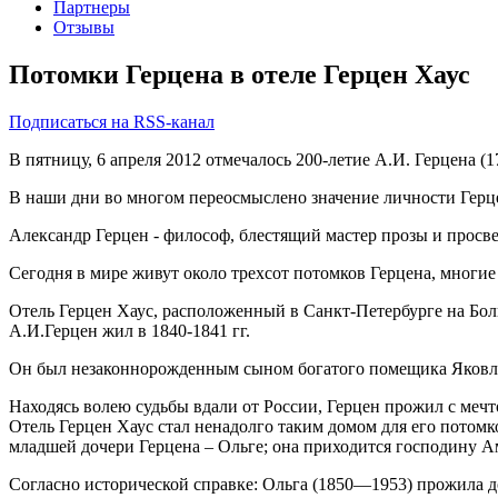
Партнеры
Отзывы
Потомки Герцена в отеле Герцен Хаус
Подписаться на RSS-канал
В пятницу, 6 апреля 2012 отмечалось 200-летие А.И. Герцена (
В наши дни во многом переосмыслено значение личности Герце
Александр Герцен - философ, блестящий мастер прозы и просв
Сегодня в мире живут около трехсот потомков Герцена, многие
Отель Герцен Хаус, расположенный в Санкт-Петербурге на Бол
А.И.Герцен жил в 1840-1841 гг.
Он был незаконнорожденным сыном богатого помещика Яковлев
Находясь волею судьбы вдали от России, Герцен прожил с меч
Отель Герцен Хаус стал ненадолго таким домом для его потомк
младшей дочери Герцена – Ольге; она приходится господину 
Согласно исторической справке: Ольга (1850—1953) прожила д