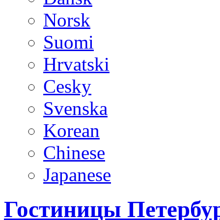
Norsk
Suomi
Hrvatski
Cesky
Svenska
Korean
Chinese
Japanese
Гостиницы Петербур