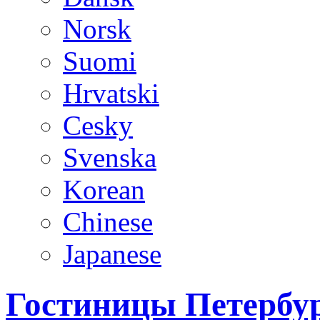
Norsk
Suomi
Hrvatski
Cesky
Svenska
Korean
Chinese
Japanese
Гостиницы Петербур