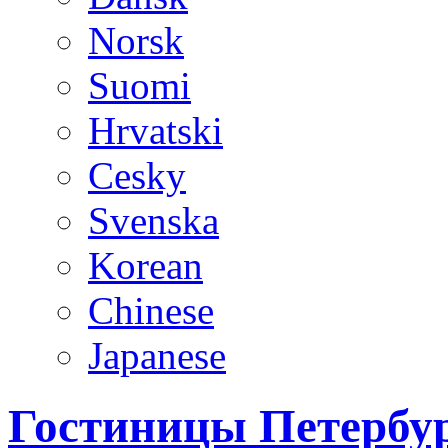
Norsk
Suomi
Hrvatski
Cesky
Svenska
Korean
Chinese
Japanese
Гостиницы Петербур