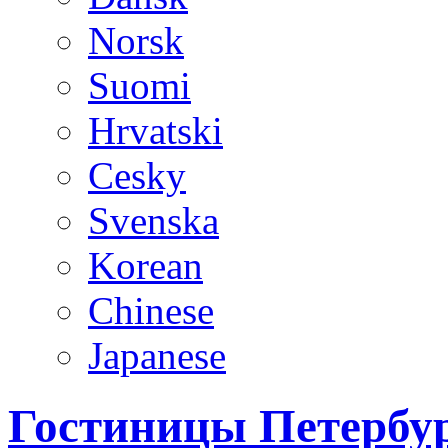
Norsk
Suomi
Hrvatski
Cesky
Svenska
Korean
Chinese
Japanese
Гостиницы Петербур