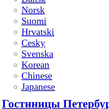
Norsk
Suomi
Hrvatski
Cesky
Svenska
Korean
Chinese
Japanese
Гостиницы Петербур