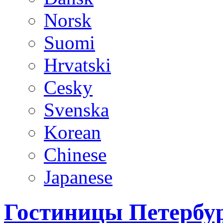
Norsk
Suomi
Hrvatski
Cesky
Svenska
Korean
Chinese
Japanese
Гостиницы Петербур