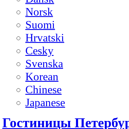
Norsk
Suomi
Hrvatski
Cesky
Svenska
Korean
Chinese
Japanese
Гостиницы Петербур