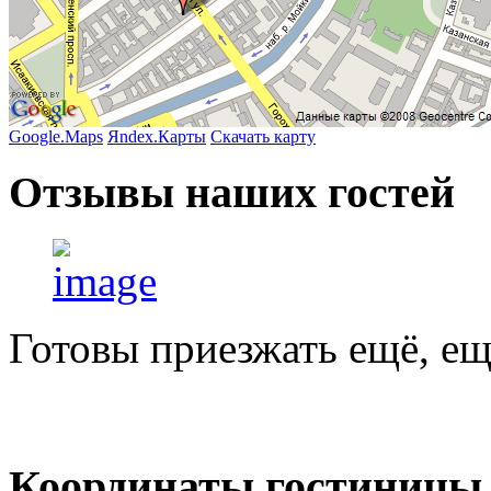
Google.Maps
Яndex.Карты
Скачать карту
Отзывы
наших гостей
Готовы приезжать ещё, ещ
Координаты
гостиницы