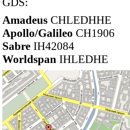
GDS:
Amadeus
CHLEDHHE
Apollo/Galileo
CH1906
Sabre
IH42084
Worldspan
IHLEDHE