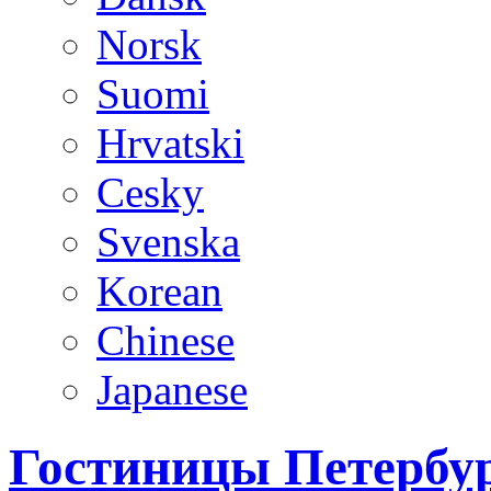
Norsk
Suomi
Hrvatski
Cesky
Svenska
Korean
Chinese
Japanese
Гостиницы Петербур